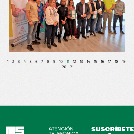
1
2
3
4
5
6
7
8
9
10
11
12
13
14
15
16
17
18
19
20
21
SUSCRÍBET
ATENCIÓN
TELEFÓNICA