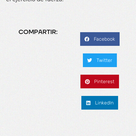
COMPARTIR:
Facebook
Twitter
Pinterest
LinkedIn
Анализ программ лояльности
игроков в казино Pinco
En vivo todo vibra dentro de