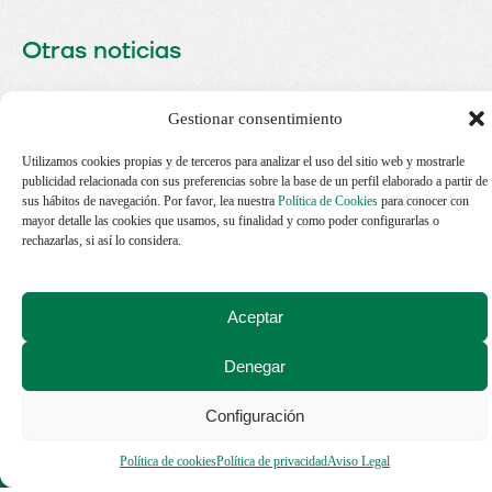
Rolldorado Casino
Psicología del jugador y
LEER MÁS
Otras noticias
responsabilidad van de la mano
La danza de la ruleta, emoción y
LEER MÁS
precisión en cada giro digital
App optimizada – juega con total
LEER MÁS
Gestionar consentimiento
fluidez desde tu móvil
LEER MÁS
Utilizamos cookies propias y de terceros para analizar el uso del sitio web y mostrarle
publicidad relacionada con sus preferencias sobre la base de un perfil elaborado a partir de
LEER MÁS
sus hábitos de navegación. Por favor, lea nuestra
Política de Cookies
para conocer con
mayor detalle las cookies que usamos, su finalidad y como poder configurarlas o
rechazarlas, si así lo considera.
Aceptar
SUSCRÍBET
ATENCIÓN
Denegar
TELEFÓNICA
A
DE 16:00 A
NUESTRO
20:00 H.
Configuración
NEWSLETTE
info@neversurrenderf.org
Política de cookies
Política de privacidad
Aviso Legal
(+34) 722 27