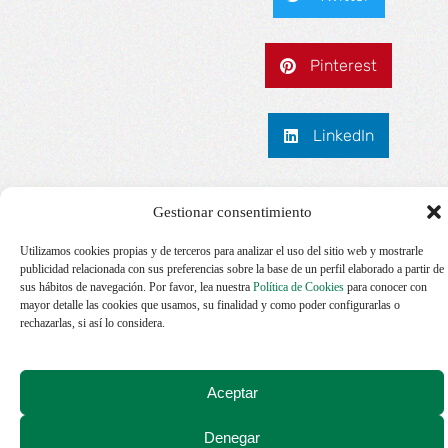
Pinterest
LinkedIn
Анализ программ лояльности
Gestionar consentimiento
игроков в казино Pinco
En vivo todo vibra dentro de
Utilizamos cookies propias y de terceros para analizar el uso del sitio web y mostrarle
Rolldorado Casino
publicidad relacionada con sus preferencias sobre la base de un perfil elaborado a partir de
Psicología del jugador y
LEER MÁS
Otras noticias
sus hábitos de navegación. Por favor, lea nuestra
Política de Cookies
para conocer con
responsabilidad van de la mano
mayor detalle las cookies que usamos, su finalidad y como poder configurarlas o
La danza de la ruleta, emoción y
LEER MÁS
rechazarlas, si así lo considera.
precisión en cada giro digital
App optimizada – juega con total
LEER MÁS
fluidez desde tu móvil
LEER MÁS
Aceptar
LEER MÁS
Denegar