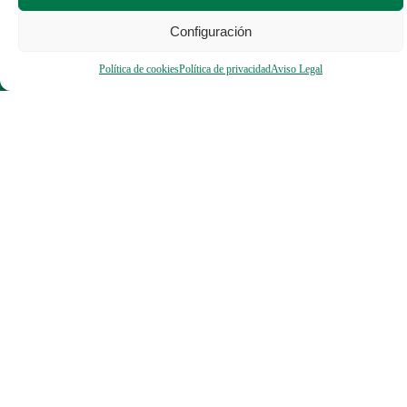
Configuración
Política de cookies
Política de privacidad
Aviso Legal
SUSCRÍBET
ATENCIÓN
TELEFÓNICA
A
DE 16:00 A
NUESTRO
20:00 H.
NEWSLETTE
info@neversurrenderf.org
(+34) 722 27
58 54
Fundación
Oncosport Never
Murcia
Surrender tratará
sus datos
personales para
Aviso Legal
gestionar su
registro como
Política de
usuario, gestionar
Privacidad
la compra de
productos, atender
Términos y
sus consultas, así
condiciones
como para, en
caso de que lo
Política de
desee, enviarle
Cookies